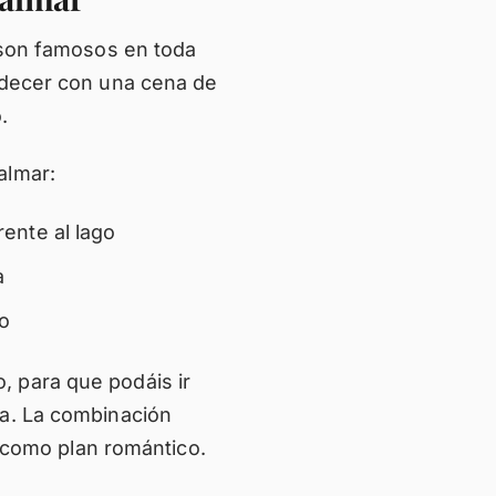
s son famosos en toda
rdecer con una cena de
.
almar:
rente al lago
a
o
 para que podáis ir
ca. La combinación
r como plan romántico.