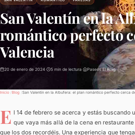
SAN VALENTIN
ROMANTICO
PAREJAS
San Valentín en la Al
romántico perfecto c
Valencia
20 de enero de 2024
·
5 min de lectura
·
Paseos El Roig
Inicio
Blog
San Valentín en la Albufera: el plan romántico perfecto cerca d
E
l 14 de febrero se acerca y estás buscando u
que vaya más allá de la cena en restaurant
que los dos recordéis. Una experiencia que teng