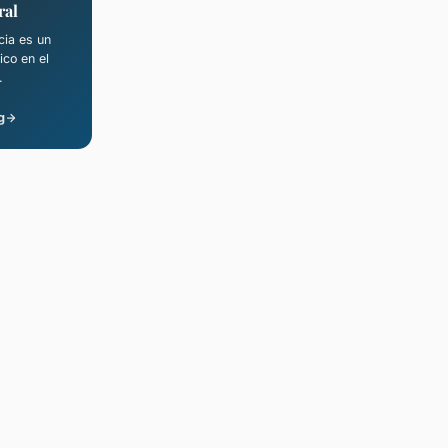
ral
cia es un
ico en el
.
g