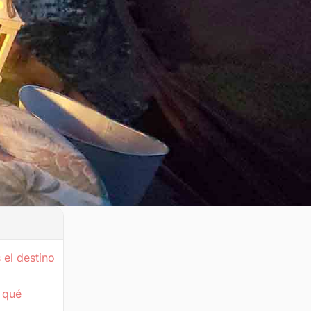
 el destino
: qué