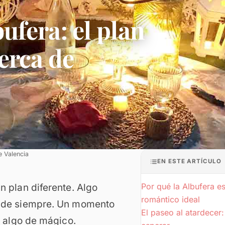
bufera: el plan
erca de
e Valencia
EN ESTE ARTÍCULO
Por qué la Albufera es
n plan diferente. Algo
romántico ideal
e de siempre. Un momento
El paseo al atardecer
a algo de mágico.