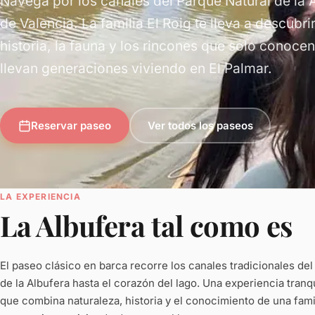
Navega por los canales del Parque Natural de la 
de Valencia. La familia El Roig te lleva a descubrir
historia, la fauna y los rincones que solo conocen
llevan generaciones viviendo en El Palmar.
Reservar paseo
Ver todos los paseos
LA EXPERIENCIA
La Albufera tal como es
El paseo clásico en barca recorre los canales tradicionales de
de la Albufera hasta el corazón del lago. Una experiencia tranqu
que combina naturaleza, historia y el conocimiento de una famil