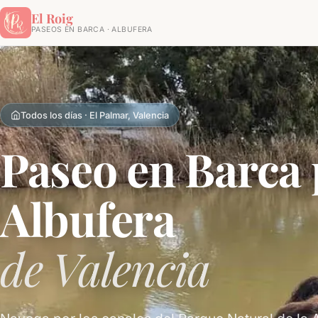
El Roig
PASEOS EN BARCA · ALBUFERA
Todos los días · El Palmar, Valencia
Paseo en Barca 
Albufera
de Valencia