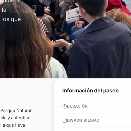
Albufera
 la
 los que
Información del paseo
DURACIÓN
l Parque Natural
ila y auténtica
DISPONIBILIDAD
ia que lleva