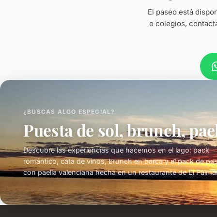
El paseo está dispo
o colegios, contact
¿BUSCAS ALGO ESPECIAL?
Puesta de sol, brunch, pae
Descubre las experiencias que hacemos en el lago: pack
romántico, cata de vinos, brunch en barca y el pack de pa
con paella valenciana hecha en un restaurante de El Palmar