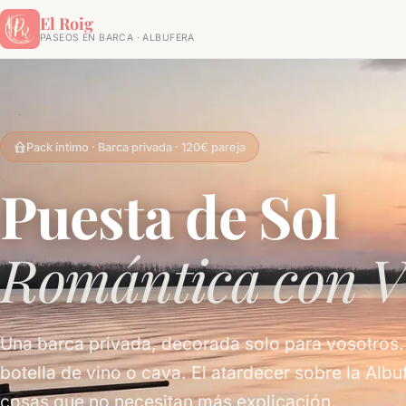
El Roig
PASEOS EN BARCA · ALBUFERA
Pack íntimo · Barca privada · 120€ pareja
Puesta de Sol
Romántica con V
Una barca privada, decorada solo para vosotros
botella de vino o cava. El atardecer sobre la Albu
cosas que no necesitan más explicación.