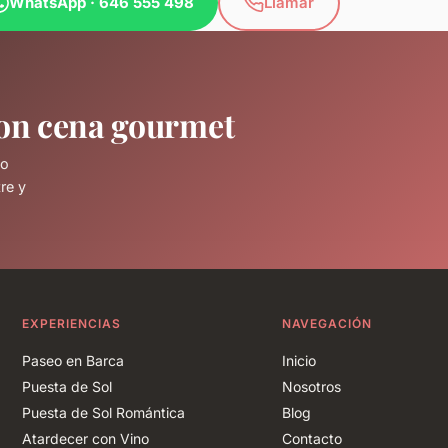
WhatsApp · 646 555 498
Llamar
on cena gourmet
co
re y
EXPERIENCIAS
NAVEGACIÓN
Paseo en Barca
Inicio
Puesta de Sol
Nosotros
Puesta de Sol Romántica
Blog
Atardecer con Vino
Contacto