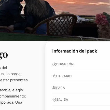
go
Información del pack
DURACIÓN
s del
ua. La barca
HORARIO
 estar presentes.
PARA
aranja, elegís
compañamiento:
SALIDA
emporada. Una