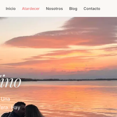
Inicio
Atardecer
Nosotros
Blog
Contacto
ino
. Una
fera. Hay