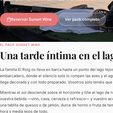
Reservar Sunset Wine
Ver pack completo
EL PACK SUNSET WINE
Una tarde íntima en el la
La familia El Roig os lleva en barca hasta un punto del lago lejo
embarcadero, donde el silencio solo lo rompen las aves y el ag
llega decorada y con todo preparado. Vosotros solo tenéis que
Mientras el sol desciende sobre el horizonte y tiñe el lago de n
vuestra bebida —vino, cava, cerveza o refresco— y vuestro a
una tablita de quesos o de jamón, dulce de horno o fruta de t
hora y media lejos de todo.