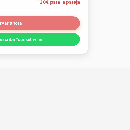
120€ para la pareja
rvar ahora
scribe "sunset wine"